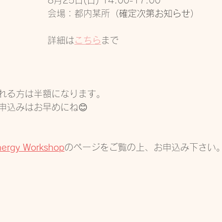
　8月25日(日) 14:00-17:00
　会場：都内某所
（確定次第お知らせ）
　詳細は
こちら
まで
れる方は半額になります。
申込みはお早めにね😊
Energy Workshop
のページをご覧の上、お申込み下さい