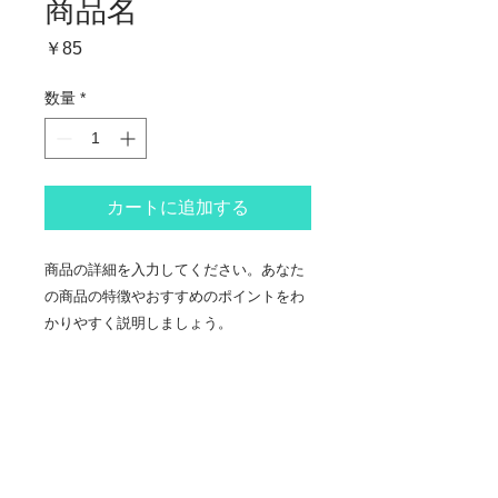
商品名
価
￥85
格
数量
*
カートに追加する
商品の詳細を入力してください。あなた
の商品の特徴やおすすめのポイントをわ
かりやすく説明しましょう。
商品情報
商品の詳細を入力してください。サイ
返品・返金ポリシー
ズ、素材、取扱説明に加え、商品の特
徴やおすすめのポイントなどを説明し
返品・返金ポリシーを入力してくださ