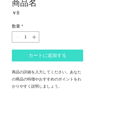
商品名
価
￥8
格
数量
*
カートに追加する
商品の詳細を入力してください。あなた
の商品の特徴やおすすめのポイントをわ
かりやすく説明しましょう。
商品情報
商品の詳細を入力してください。サイ
返品・返金ポリシー
ズ、素材、取扱説明に加え、商品の特
徴やおすすめのポイントなどを説明し
返品・返金ポリシーを入力してくださ