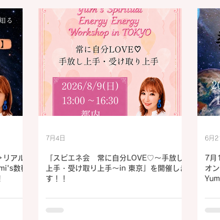
7月4日
6月2
＞リアル
「スピエネ会 常に自分LOVE♡〜手放し
7月
i's数秘
上手・受け取り上手〜in 東京」を開催しま
オン
！
す！！
Yu
た！