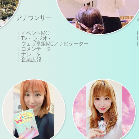
アナウンサー
| イベントMC
| TV・ラジオ・
ウェブ番組MC／ナビゲーター
| コメンテーター
| ナレーター
| 企業広報