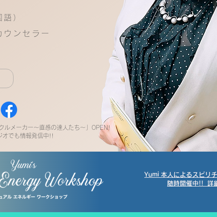
国語）
カウンセラー
ミラクルメーカー〜直感の達人たち〜」OPEN!
ジオでも情報発信中!!
Yumi 本人によるスピ
随時開催中!! 