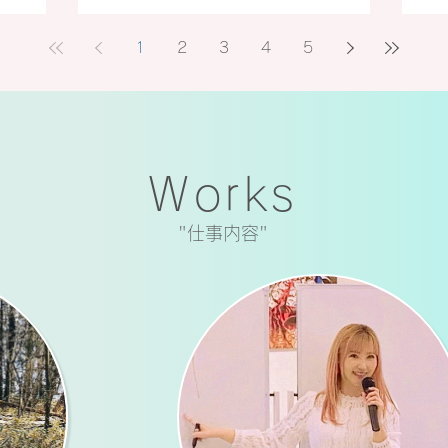
1
2
3
4
5
Works
​"仕事内容"