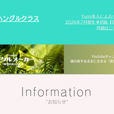
Yumi本人によ
iハングルクラス
2026年7月期生🔰初級
​詳細は
Youtubeチャ
魂の欲するままに生きる「直
Information
​"お知らせ"