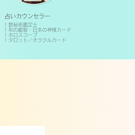
占いカウンセラー
|
数秘術鑑定士
| 和の叡智・日本の神様カード
| ホロスコープ
| タロット／オラクルカード