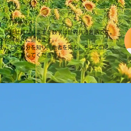
】
、言語は異なりますが数字は世界共通言語です。
字の神秘」に迫ります。
ることで自分を知り、他者を知る。そしてコミュ
ョンに生かしてください！