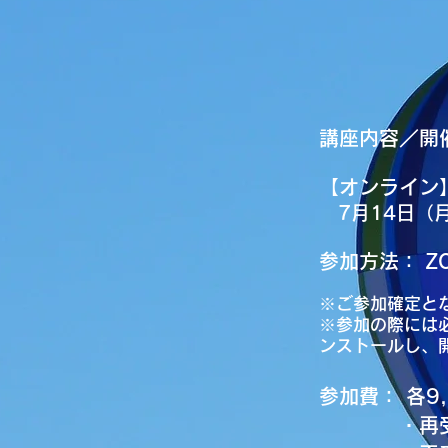
講座内容／開
【オンライン
7月14日（
参加方
法：
Z
※ご参加確定と
※参加の際には
ンストールし、
参加費：
各9
・再受講