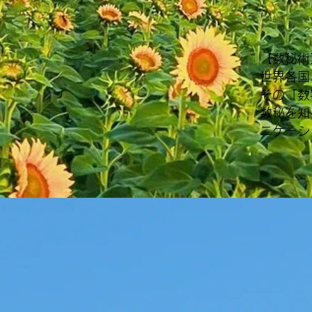
【数秘術
世界各国
その「数
数秘を知
ニケーシ