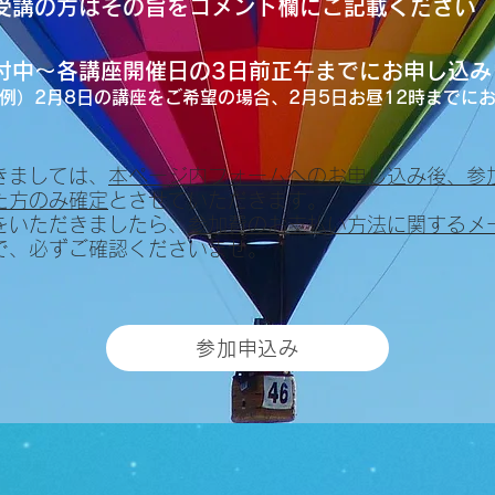
はその旨をコメント欄にご記載ください
付中
〜各講座開催日の3日前正午までにお申し込み
例）2月8日
の講座をご希望の場合、2月5日お昼12時までに
きましては、
本ページ内フォームへのお申し込み後、参
た方のみ確定
とさせていただきます。
みをいただきましたら、
参加費のお支払い方法に関するメ
で、必ずご確認くださいませ。
参加申込み