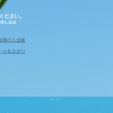
ください
。
お申し込み
加費の入金確
ールをお送り