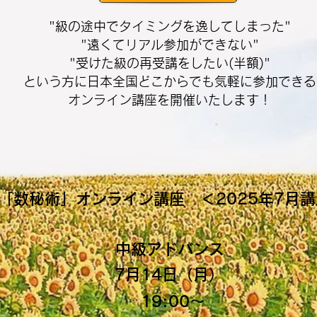
"級の途中でタイミングを逸してしまった"
"遠くてリアル参加ができない"
"受けた級の再受講をしたい(半額)"
という方に日本全国どこからでも気軽に参加できる
オンライン講座を開催いたします！
「数秘術」オンライン講座 ＜2025年7月
中級アドバンス
7月14日（月）
19:00〜