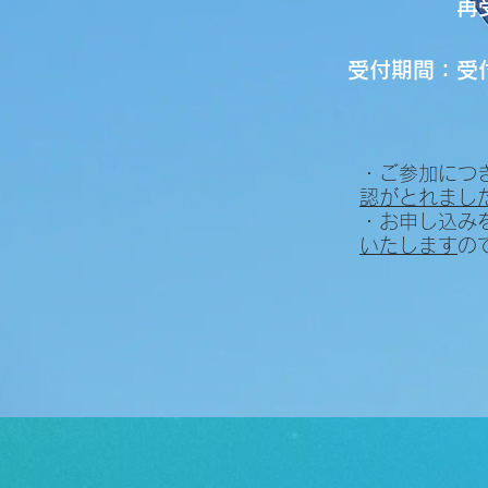
再受講の方
受付期間：
受
・ご参加につ
認がとれまし
・​お申し込
いたします
の