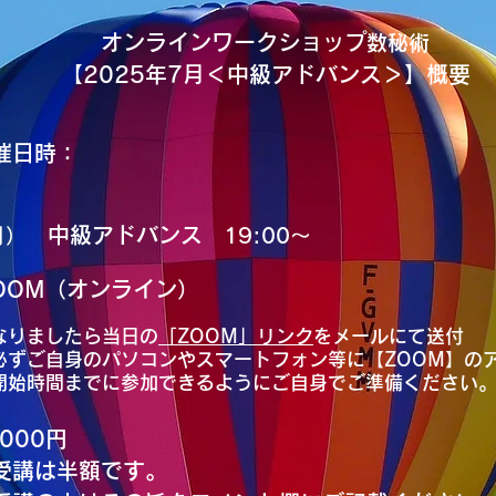
オンラインワークショップ
数秘術
【2025年7月＜中級アドバンス＞】概要
催日時：
】
中
級アドバンス
月）
19:00〜
OOM（オンライン）
なりましたら当日の
「ZOOM」リンク
をメールにて送付
必ずご自身のパソコンやスマートフォン等に【ZOOM】の
開始時間までに参加できるようにご自身でご準備ください
,000円
は半額です。