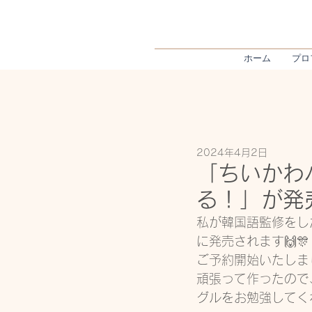
ホーム
プロ
2024年4月2日
「ちいかわ
る！」が発
私が韓国語監修をし
に発売されます🙌🎊
ご予約開始いたしま
頑張って作ったので
グルをお勉強してく