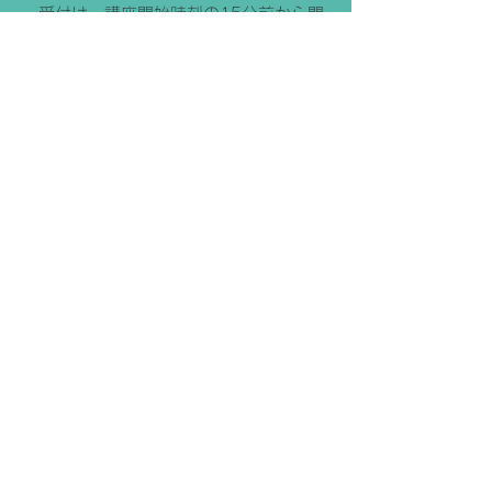
・受付は、講座開始時刻の15分前から開
始します。
・15分前より早くご入場できません。
・お席は自由席です。
・必ず時間厳守でご着席頂けますように
お願いいたします。
・携帯電話は電源を切るか、マナーモー
ドにしてください。
・カメラ、携帯電話、パソコン等の機器
による講座内容の記録や録音、録画、写
真撮影等は、禁止とさせていただきま
す。万一、盗撮などが露見した場合は、
その場でデータ消去の上、ご退出いただ
くこともございます。
・講師の事前許可を得てからの、パワー
ポイントおよび板書の撮影は個人利用の
範囲内でのみお役立ていただき、第三者
への開示、およびSNSなどへの投稿はお
控えください。
・参加者全体で記念写真を撮らせて頂
き、講師のSNSに掲載することがござい