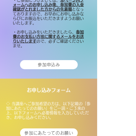
・ご参加につきましては、
本ページ内フ
ォームへのお申し込み後、参加費の入金
確認がとれました方からの先着順
となっ
ておりますので、お早めにお申し込みな
らびにお振込をいただきますようお願い
いたします。
・​お申し込みをいただきましたら、
参加
費のお支払い方法に関するメールをお送
りいたします
ので、必ずご確認ください
ませ。
参加申込み
​お申し込みフォーム
◇ 当講座へご参加希望の方は、以下記載の「参
加にあたってのお願い」をご一読・ご了承の
上、以下フォームへ必要情報を入力していただ
き、お申し込みください。
参加にあたってのお願い