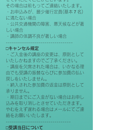
その場合は前もってご連絡いたします。
・お申込みが、最少催行定員(基本７名)
に満たない場合
・公共交通機関の障害、悪天候などが著
しい場合
・講師の体調不良が著しい場合
---------------------------------
□キャンセル規定
・ご入金後の講座の変更は、原則として
いたしかねますのでご了承ください。
・講座を欠席された場合は、いかなる理
由でも受講の振替ならびに参加費の払い
戻しをいたしません。
・納入された参加費の返金は原則として
承りません。
・期日までにご入金がない場合はお申し
込みを取り消しとさせていただきます。
やむをえず遅れる場合はメールにてご連
絡をお願いいたします。
--------------------------------
□受講当日について