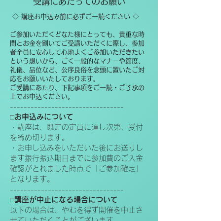
受講にあたってのお願い
◇ 講座お申込み前に必ずご一読ください ◇
ご参加いただくどなた様にとっても、貴重な時
間とお金を割いてご受講いただくに際し、参加
者全員に安心して心地よくご参加いただきたい
という想いから、ごく一般的なマナーや節度、
礼儀、品位など、公序良俗を念頭に置いたご対
応をお願いいたしております。
ご受講にあたり、下記事項をご一読・ご了承の
上でお申込ください。
---------------------------------
□お申込みについて
・講座は、既定の定員に達し次第、受付
を締め切ります。
・お申し込みをいただいた後にお送りし
ます銀行振込期日までに参加費のご入金
確認がとれました時点で「ご参加確定」
となります。
---------------------------------
□講座が中止になる場合について
以下の場合は、やむを得ず開催を中止さ
せていただくことがございます。