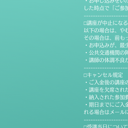
・お申し込みをい
した時点で「ご参
-------------------
□講座が中止にな
以下の場合は、や
その場合は、前も
・お申込みが、最少
・公共交通機関の
・講師の体調不良
-------------------
□キャンセル規定
・ご入金後の講座
・講座を欠席され
・納入された参加
・期日までにご入
れる場合はメール
-------------------
□受講当日について