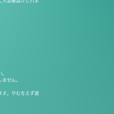
ご入金確認がとれま
い。
しません。
ます。やむをえず遅