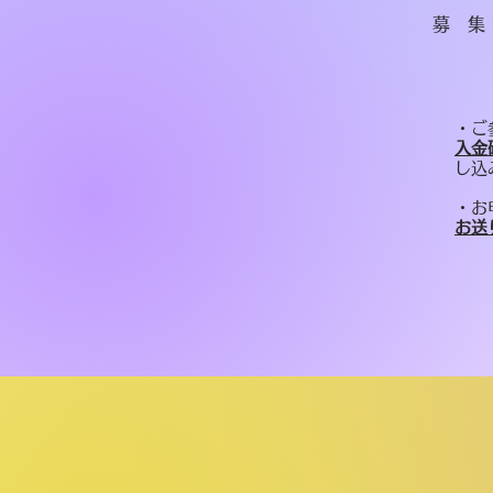
募 集
・ご
入金
し込
・​
お送