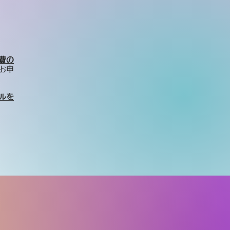
費の
お申
ルを