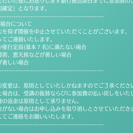
ただいた後にお送りします銀行振込期日までに参加費の
加確定」となります。
--------------------------------------------
る場合について
むを得ず開催を中止させていただくことがございます。
ってご連絡いたします。
催行定員(基本７名)に満たない場合
障害、悪天候などが著しい場合
が著しい場合
--------------------------------------------
の変更は、原則としていたしかねますのでご了承くださ
た場合は、受講の振替ならびに参加費の払い戻しをいた
費の返金は原則として承りません。
金がない場合はお申し込みを取り消しとさせていただき
にてご連絡をお願いいたします。
--------------------------------------------