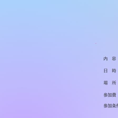
内 容
日 時：
場 所
参加費：
参加条
受講